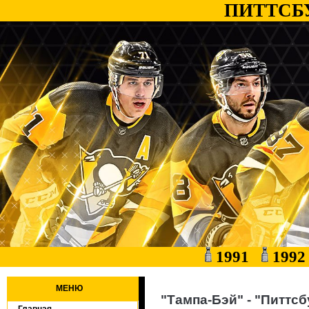
ПИТТСБ
1991
199
МЕНЮ
"Тампа-Бэй" - "Питтсбу
Главная