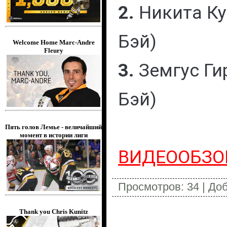
2.
Никита Ку
Бэй)
Welcome Home Marc-Andre
Fleury
3.
Земгус Ги
Бэй)
Пять голов Лемье - величайший
момент в истории лиги
ВИДЕООБЗО
Просмотров
: 34 |
До
Всего комментариев
:
0
Thank you Chris Kunitz
Добавлять комментарии могу