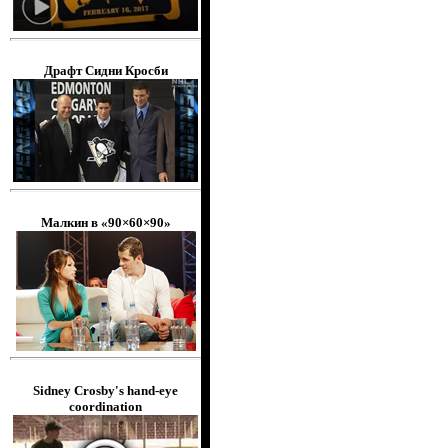
Драфт Сидни Кросби
Малкин в «90×60×90»
Sidney Crosby's hand-eye
coordination