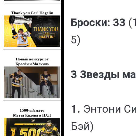
Thank you Carl Hagelin
Броски: 33
(1
5)
Новый конкурс от
Кросби и Малкина
3 Звезды ма
1.
Энтони Си
1500-ый матч
Мэтта Калена в НХЛ
Бэй)