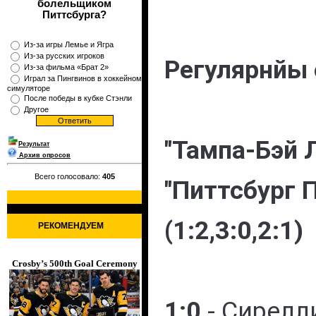
болельщиком
Питтсбурга?
Из-за игры Лемье и Ягра
Из-за русских игроков
Регулярнйы 
Из-за фильма «Брат 2»
Играл за Пингвинов в хоккейном
симуляторе
После победы в кубке Стэнли
Другое
"Тампа-Бэй Л
Результат
Архив опросов
Всего голосовало:
405
"Питтсбург П
(1:2,3:0,2:1)
РЕКОМЕНДУЕМ
Crosby’s 500th Goal Ceremony
1:0
- Сирелл