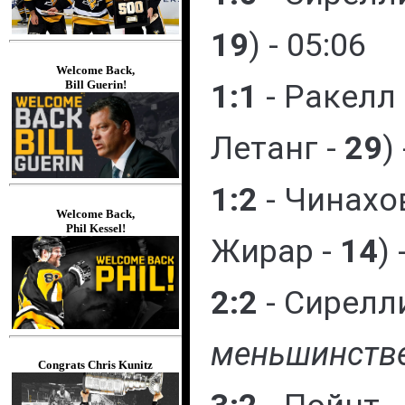
19
) - 05:06
Welcome Back,
1:1
- Ракелл
Bill Guerin!
Летанг -
29
)
1:2
- Чинахо
Welcome Back,
Phil Kessel!
Жирар -
14
) 
2:2
- Сирелл
меньшинств
Congrats Chris Kunitz