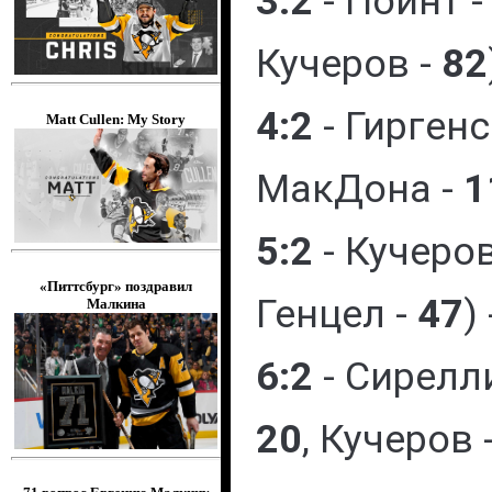
3:2
- Пойнт 
Кучеров -
82
4:2
- Гиргенс
Matt Cullen: My Story
МакДона -
1
5:2
- Кучеров
«Питтсбург» поздравил
Генцел -
47
)
Малкина
6:2
- Сирелл
20
, Кучеров 