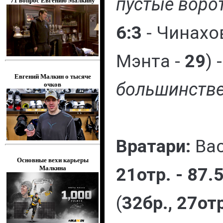
пустые воро
71 вопрос Евгению Малкину
6:3
- Чинахо
Мэнта -
29
) 
Евгений Малкин о тысяче
большинств
очков
Вратари:
Вас
Основные вехи карьеры
21отр. - 87.
Малкина
(
32бр., 27от