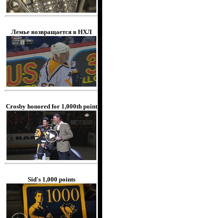
Лемье возвращается в НХЛ
Crosby honored for 1,000th point
Sid's 1,000 points