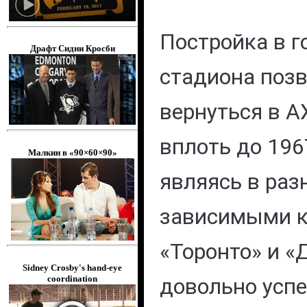
Постройка в г
Драфт Сидни Кросби
стадиона поз
вернуться в А
вплоть до 1967
Малкин в «90×60×90»
являясь в раз
зависимыми 
«Торонто» и «
Sidney Crosby's hand-eye
coordination
довольно ус