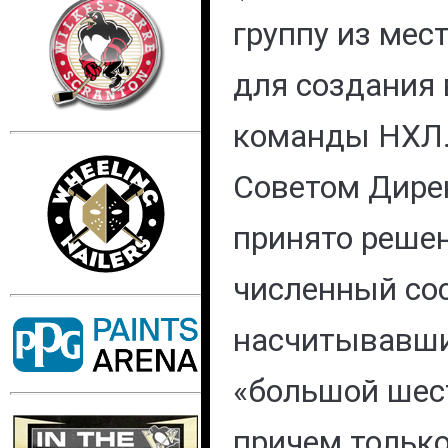
группу из мес
для создания 
команды НХЛ.
Советом Дире
принято реше
численный сос
насчитывавши
«большой шест
причем только