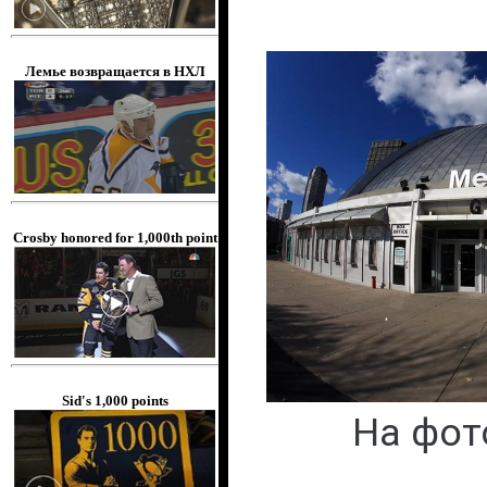
Лемье возвращается в НХЛ
Crosby honored for 1,000th point
Sid's 1,000 points
На фото