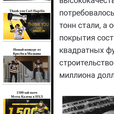
высококачеств
потребовалось
Thank you Carl Hagelin
тонн стали, а
покрытия сост
квадратных фу
Новый конкурс от
Кросби и Малкина
строительство
миллиона долл
1500-ый матч
Мэтта Калена в НХЛ