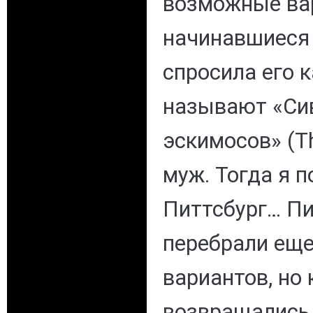
возможные ва
начинавшиеся 
спросила его 
называют «Сив
эскимосов» (Th
муж. Тогда я 
Питтсбург… П
перебрали еще
вариантов, но
возвращались 