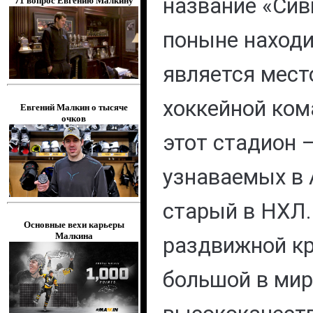
название «Сив
71 вопрос Евгению Малкину
поныне находи
является мест
хоккейной ком
Евгений Малкин о тысяче
очков
этот стадион 
узнаваемых в 
старый в НХЛ.
Основные вехи карьеры
Малкина
раздвижной к
большой в мир