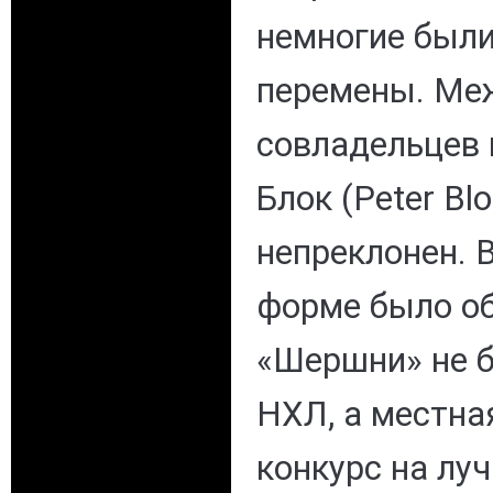
немногие были
перемены. Меж
совладельцев
Блок (Peter Bl
непреклонен. 
форме было об
«Шершни» не б
НХЛ, а местна
конкурс на лу