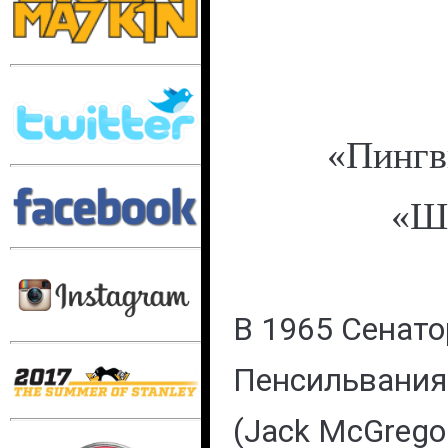
«Пингв
«Ш
В 1965 Сенато
Пенсильвания
(Jack McGrego