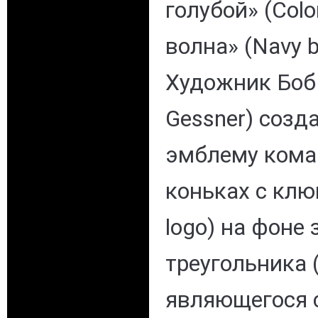
голубой» (Colo
волна» (Navy b
Художник Боб 
Gessner) созд
эмблему кома
коньках с клю
logo) на фоне 
треугольника (g
являющегося 