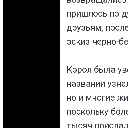
пришлось по 
друзьям, посл
эскиз черно-б
Кэрол была ув
названии узнал
но и многие ж
поскольку боле
тысяч прислал