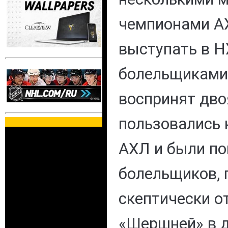
чемпионами АХ
выступать в Н
болельщиками
воспринят дво
пользовались 
АХЛ и были по
болельщиков, 
скептически о
«Шершней» в д