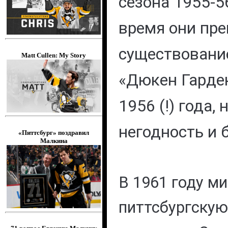
сезона 1955-5
время они пр
существование
Matt Cullen: My Story
«Дюкен Гарде
1956 (!) года,
негодность и 
«Питтсбург» поздравил
Малкина
В 1961 году м
питтсбургскую