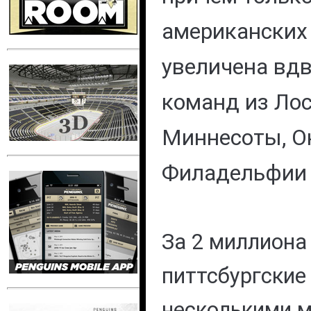
американских
увеличена вд
команд из Ло
Миннесоты, Ок
Филадельфии 
За 2 миллиона
питтсбургские
несколькими 