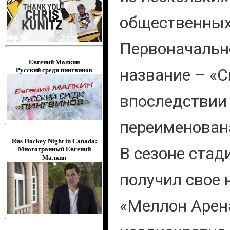
общественных
Первоначальн
Евгений Малкин
название – «С
Русский среди пингвинов
впоследствии
переименована
Rus Hockey Night in Canada:
В сезоне стад
Многогранный Евгений
Малкин
получил свое
«Меллон Арен