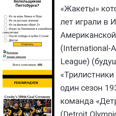
болельщиком
Питтсбурга?
«Жакеты» кото
Из-за игры Лемье и Ягра
лет играли в 
Из-за русских игроков
Из-за фильма «Брат 2»
Играл за Пингвинов в хоккейном
Американской
симуляторе
После победы в кубке Стэнли
Другое
(International
Результат
Архив опросов
League) (буду
Всего голосовало:
405
«Трилистники 
РЕКОМЕНДУЕМ
один сезон 19
Crosby’s 500th Goal Ceremony
команда «Дет
(Detroit Olymp