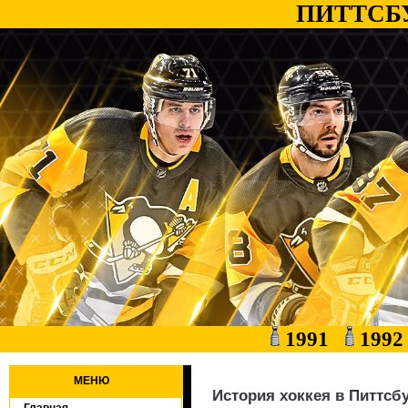
ПИТТСБ
1991
199
МЕНЮ
История хоккея в Питтсбу
Главная