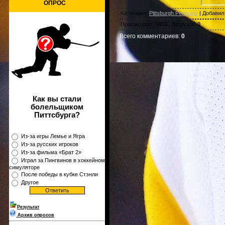
ОПРОС
Категория
:
Pittsburgh Penguins
|
Добавил
Просмотров
:
1863
|
Загрузок
:
0
Всего комментариев
:
0
Как вы стали
болельщиком
Питтсбурга?
Из-за игры Лемье и Ягра
Из-за русских игроков
Из-за фильма «Брат 2»
Играл за Пингвинов в хоккейном
симуляторе
После победы в кубке Стэнли
Другое
Результат
Архив опросов