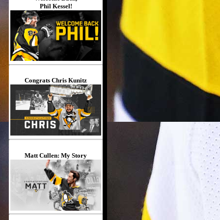
Phil Kessel!
Congrats Chris Kunitz
Matt Cullen: My Story