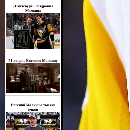
«Питтсбург» поздравил
Малкина
71 вопрос Евгению Малкину
Евгений Малкин о тысяче
очков