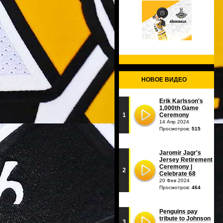
НОВОЕ ВИДЕО
Erik Karlsson's
1,000th Game
1
Ceremony
14 Апр 2024
Просмотров:
515
Jaromir Jagr's
Jersey Retirement
Ceremony |
2
Celebrate 68
20 Фев 2024
Просмотров:
464
Penguins pay
tribute to Johnson
3