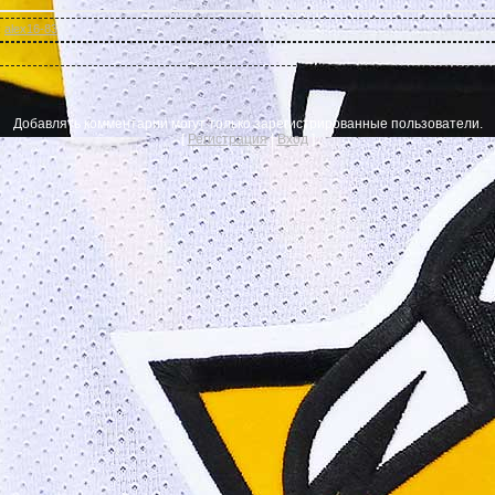
:
alex16-83
Добавлять комментарии могут только зарегистрированные пользователи.
[
Регистрация
|
Вход
]