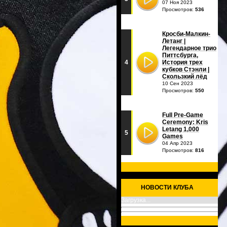
07 Ноя 2023
Просмотров:
536
Кросби-Малкин-
Летанг |
Легендарное трио
Питтсбурга,
4
История трех
кубков Стэнли |
Скользкий лёд
10 Сен 2023
Просмотров:
550
Full Pre-Game
Ceremony: Kris
Letang 1,000
5
Games
04 Апр 2023
Просмотров:
816
НОВОСТИ КЛУБА
Загрузка...