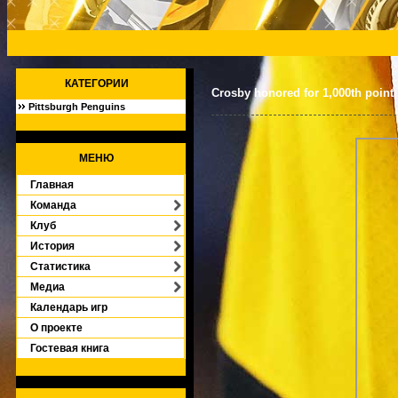
КАТЕГОРИИ
Crosby honored for 1,000th point
Pittsburgh Penguins
[2632]
МЕНЮ
Главная
Команда
Клуб
История
Статистика
Медиа
Календарь игр
О проекте
Гостевая книга