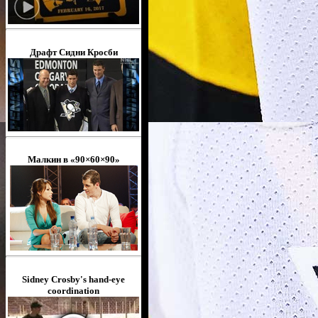
Драфт Сидни Кросби
Малкин в «90×60×90»
Sidney Crosby's hand-eye
coordination