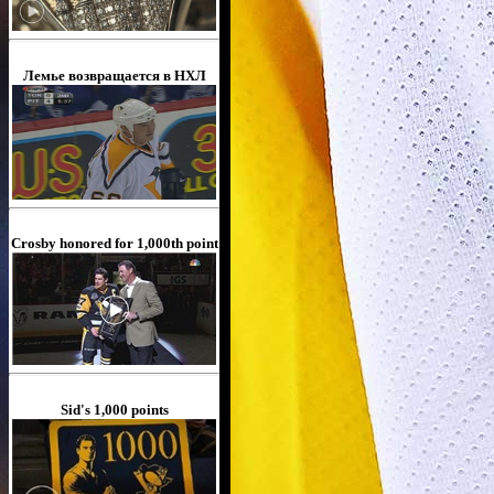
Лемье возвращается в НХЛ
Crosby honored for 1,000th point
Sid's 1,000 points