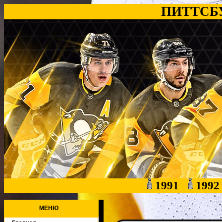
ПИТТСБ
1991
199
МЕНЮ