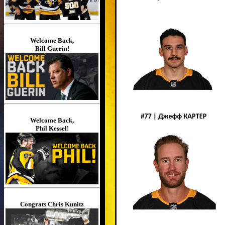
Welcome Back,
Bill Guerin!
Welcome Back,
Phil Kessel!
Congrats Chris Kunitz