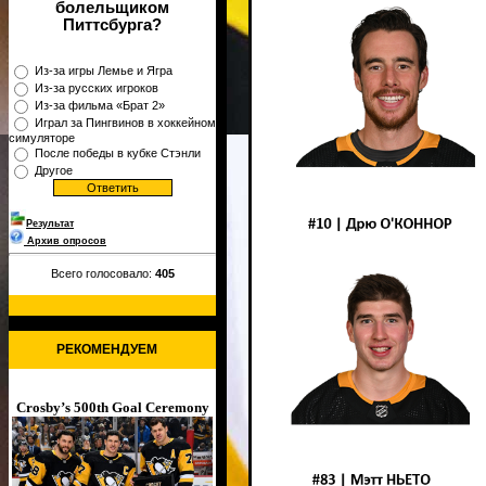
болельщиком
Питтсбурга?
Из-за игры Лемье и Ягра
Из-за русских игроков
Из-за фильма «Брат 2»
Играл за Пингвинов в хоккейном
симуляторе
После победы в кубке Стэнли
Другое
Результат
Архив опросов
Всего голосовало:
405
РЕКОМЕНДУЕМ
Crosby’s 500th Goal Ceremony