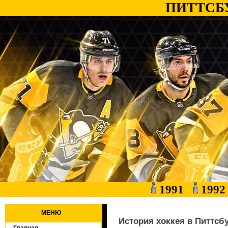
ПИТТСБ
1991
199
МЕНЮ
История хоккея в Питтсбу
Главная