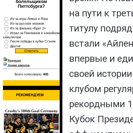
болельщиком
Питтсбурга?
на пути к тре
Из-за игры Лемье и Ягра
Из-за русских игроков
титулу подря
Из-за фильма «Брат 2»
Играл за Пингвинов в хоккейном
симуляторе
встали «Айлен
После победы в кубке Стэнли
Другое
впервые и еди
Результат
Архив опросов
своей истории
Всего голосовало:
405
клубом регуля
РЕКОМЕНДУЕМ
рекордными 1
Crosby’s 500th Goal Ceremony
Кубок Президе