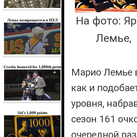
На фото: Я
Лемье возвращается в НХЛ
Лемье,
Crosby honored for 1,000th point
Марио Лемье в
как и подобае
уровня, набра
Sid's 1,000 points
сезон 161 очк
очередной ра