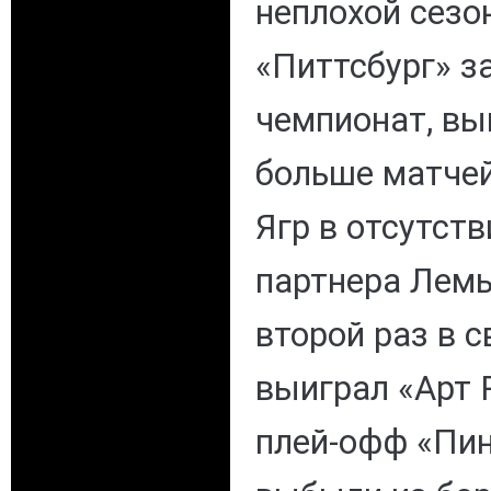
неплохой сезон
«Питтсбург» з
чемпионат, вы
больше матчей
Ягр в отсутств
партнера Лемье
второй раз в с
выиграл «Арт Р
плей-офф «Пи