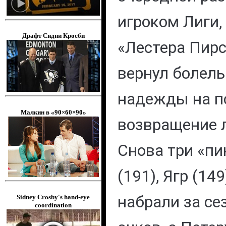
игроком Лиги,
Драфт Сидни Кросби
«Лестера Пирсо
вернул болел
надежды на п
Малкин в «90×60×90»
возвращение 
Снова три «пи
(191), Ягр (14
набрали за се
Sidney Crosby's hand-eye
coordination