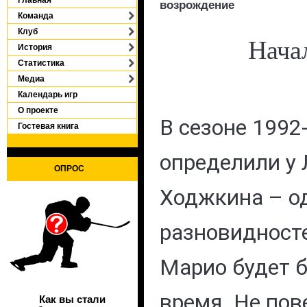
возрождение
Команда
Клуб
Нача
История
Статистика
Медиа
Календарь игр
О проекте
В сезоне 1992
Гостевая книга
определили у 
ОПРОС
Ходжкина – о
разновидносте
Марио будет б
время. Не пов
Как вы стали