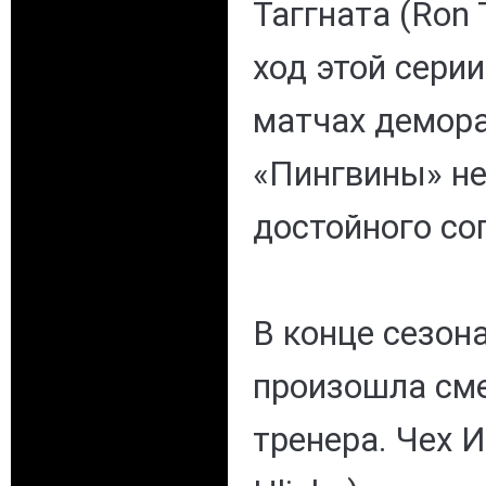
Таггната (Ron 
ход этой сери
матчах демор
«Пингвины» не
достойного со
В конце сезон
произошла сме
тренера. Чех И