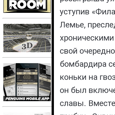
уступив «Фил
Лемье, пресл
хроническими
свой очередно
бомбардира се
коньки на гво
он был включе
славы. Вместе