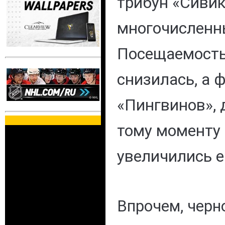
трибун «Сивик
многочисленн
Посещаемость
снизилась, а
«Пингвинов», 
тому моменту 
увеличились 
Впрочем, черн