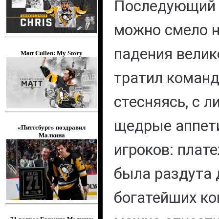
Последующий 
можно смело 
падения велик
Matt Cullen: My Story
тратил команд
стесняясь, с 
щедрые аппет
«Питтсбург» поздравил
Малкина
игроков: плат
была раздута 
богатейших ко