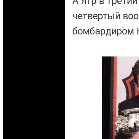
А Ягр в третий
четвертый во
бомбардиром 