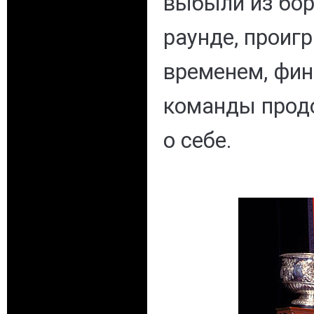
выбыли из бор
раунде, проиг
временем, фин
команды прод
о себе.