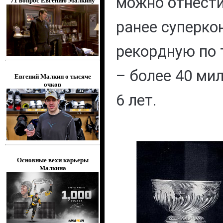
можно отнести
71 вопрос Евгению Малкину
ранее суперко
рекордную по 
– более 40 ми
Евгений Малкин о тысяче
очков
6 лет.
Основные вехи карьеры
Малкина