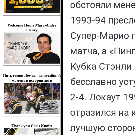
обстояли мене
1993-94 прес
Welcome Home Marc-Andre
Fleury
Супер-Марио п
матча, а «Пин
Кубка Стэнли 
Пять голов Лемье - величайший
бесславно уст
момент в истории лиги
2-4. Локаут 1
отразился на 
лучшую сторон
Thank you Chris Kunitz