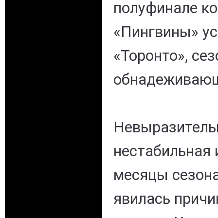
полуфинале к
«Пингвины» ус
«Торонто», се
обнадеживаю
Невыразительн
нестабильная 
месяцы сезона
явилась причи