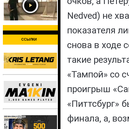
очков, а Петер
Nedved) не хв
показателя ли
ССЫЛКИ
снова в ходе 
такие результ
«Тампой» со с
проигрыш «Сан
«Питтсбург» б
финала, а, во