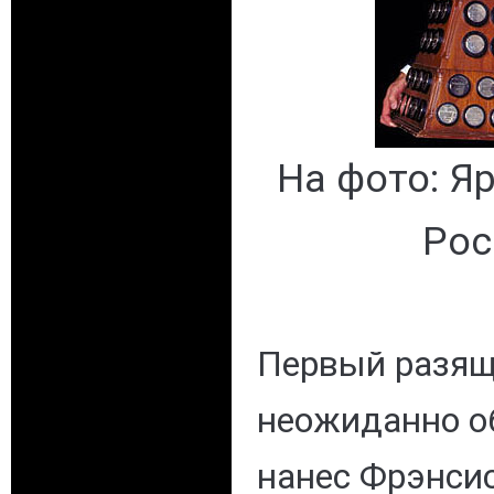
На фото: Я
Рос
Первый разящ
неожиданно о
нанес Фрэнсис