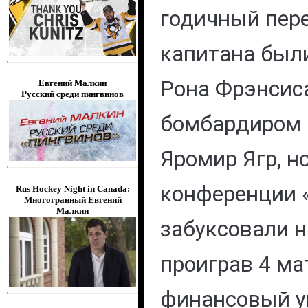
годичный пер
капитана был
Рона Фрэнсиса
Евгений Малкин
Русский среди пингвинов
бомбардиром к
Яромир Ягр, н
конференции 
Rus Hockey Night in Canada:
Многогранный Евгений
Малкин
забуксовали 
проиграв 4 мат
финансовый у