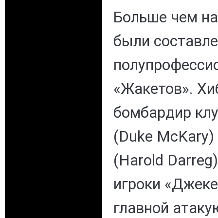
Больше чем н
были составле
полупрофесси
«Жакетов». Хи
бомбардир клу
(Duke McKary)
(Harold Darreg
игроки «Джеке
главной атак