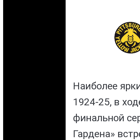
Наиболее ярки
1924-25, в ход
финальной се
Гардена» встр