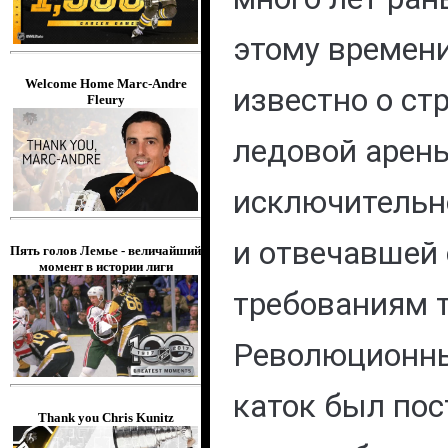
этому времен
Welcome Home Marc-Andre
известно о ст
Fleury
ледовой арен
исключительно
и отвечавшей
Пять голов Лемье - величайший
момент в истории лиги
требованиям т
Революционны
каток был пос
Thank you Chris Kunitz