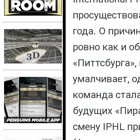
просуществов
года. О причин
ровно как и об
«Питтсбурга»,
умалчивает, о
команда стал
будущих «Пир
смену IPHL п