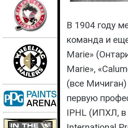
В 1904 году м
команда и еще 
Marie» (Онтарио
Marie», «Calum
(все Мичиган)
первую профе
IPHL (ИПХЛ, в
International P