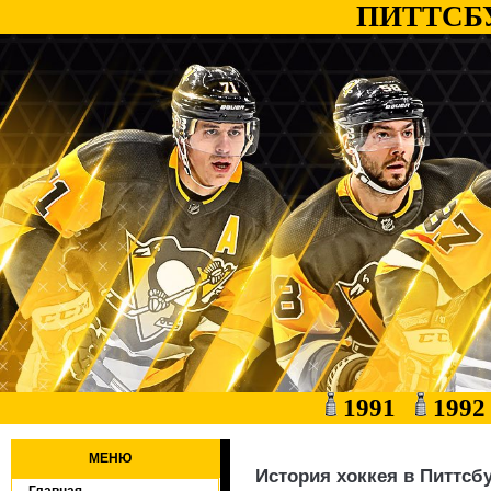
ПИТТСБ
1991
199
МЕНЮ
История хоккея в Питтсбу
Главная