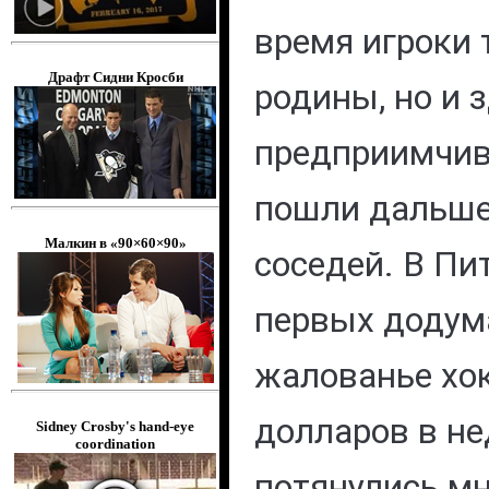
время игроки 
Драфт Сидни Кросби
родины, но и 
предприимчи
пошли дальше
Малкин в «90×60×90»
соседей. В Пи
первых додум
жалованье хо
долларов в не
Sidney Crosby's hand-eye
coordination
потянулись м