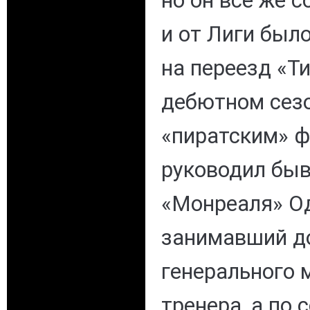
но он все же 
и от Лиги был
на переезд «Т
дебютном сезо
«пиратским» ф
руководил бы
«Монреаля» Од
занимавший д
генерального 
тренера, а по