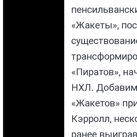
пенсильванск
«Жакеты», пос
существование
трансформиро
«Пиратов», на
НХЛ. Добавим,
«Жакетов» пр
Кэрролл, нес
ранее выигра