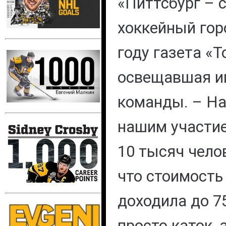
«Питтсбург –
хоккейный горо
году газета «Т
освещавшая и
команды. – На
нашим участи
10 тысяч челов
что стоимость
доходила до 75
просто каток, 