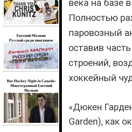
века на базе в
Полностью ра
паровозный ан
Евгений Малкин
Русский среди пингвинов
оставив часть
строений, воз
хоккейный чу
Rus Hockey Night in Canada:
Многогранный Евгений
Малкин
«Дюкен Гарден
Garden), как о