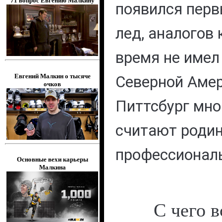
71 вопрос Евгению Малкину
появился перв
лед, аналогов
время не имел
Евгений Малкин о тысяче
Северной Амер
очков
Питтсбург мно
считают роди
профессиональ
Основные вехи карьеры
Малкина
С чего в