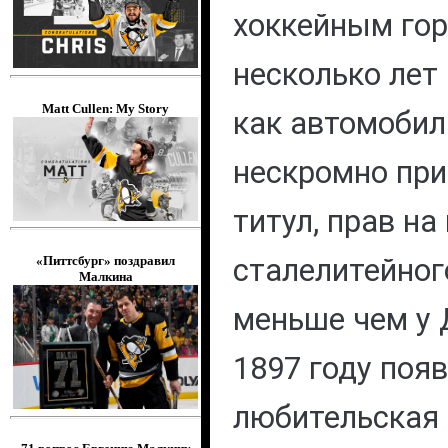
хоккейным го
несколько лет 
Matt Cullen: My Story
как автомоби
нескромно при
титул, прав на
сталелитейног
«Питтсбург» поздравил
Малкина
меньше чем у 
1897 году поя
любительская 