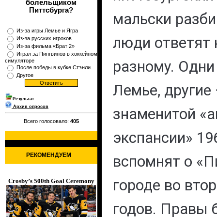
болельщиком
Питтсбурга?
мальски разби
Из-за игры Лемье и Ягра
люди ответят н
Из-за русских игроков
Из-за фильма «Брат 2»
Играл за Пингвинов в хоккейном
симуляторе
разному. Одни
После победы в кубке Стэнли
Другое
Лемье, другие
Результат
Архив опросов
знаменитой «
Всего голосовало:
405
экспансии» 196
РЕКОМЕНДУЕМ
вспомнят о «П
городе во втор
Crosby’s 500th Goal Ceremony
годов. Правы б