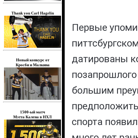
Thank you Carl Hagelin
Первые упоми
питтсбургском
датированы к
Новый конкурс от
Кросби и Малкина
позапрошлого 
большим преу
предположить,
1500-ый матч
Мэтта Калена в НХЛ
спорта появил
много лет ран