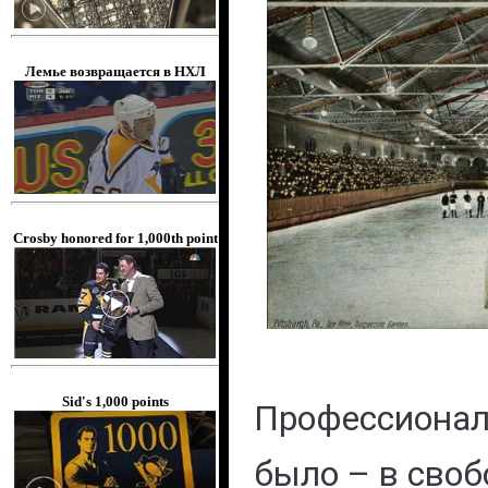
Лемье возвращается в НХЛ
Crosby honored for 1,000th point
Sid's 1,000 points
Профессионал
было – в своб