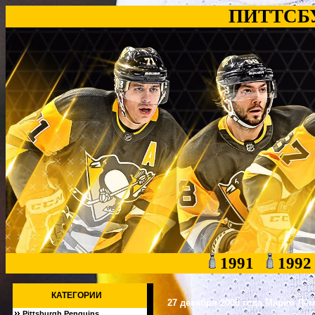
ПИТТСБ
1991
199
КАТЕГОРИИ
27 декабря 2000 года Марио Ле
Pittsburgh Penguins
[2632]