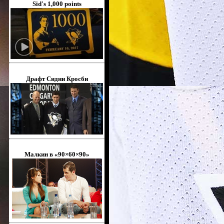
Sid's 1,000 points
Драфт Сидни Кросби
Малкин в «90×60×90»