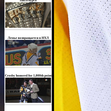
Питтсбурга
Лемье возвращается в НХЛ
Crosby honored for 1,000th point