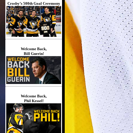
Crosby’s 500th Goal Ceremony
Welcome Back,
Bill Guerin!
Welcome Back,
Phil Kessel!