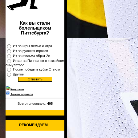
Как вы стали
болельщиком
Питтсбурга?
Из-за игры Лемье и Ягра
Из-за русских игроков
Из-за фильма «Брат 2»
Играл за Пингвинов в хоккейном
симуляторе
После победы в кубке Стэнли
Другое
Результат
Архив опросов
Всего голосовало:
405
РЕКОМЕНДУЕМ