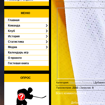
МЕНЮ
Главная
Команда
Клуб
История
Статистика
Медиа
Календарь игр
О проекте
Гостевая книга
ОПРОС
Категория
:
Pittsburgh Penguins
|
Добавил
Просмотров
:
2102
|
Загрузок
:
0
Всего комментариев
:
0
Добавлять комментарии 