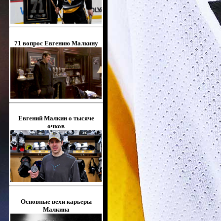
71 вопрос Евгению Малкину
Евгений Малкин о тысяче
очков
Основные вехи карьеры
Малкина