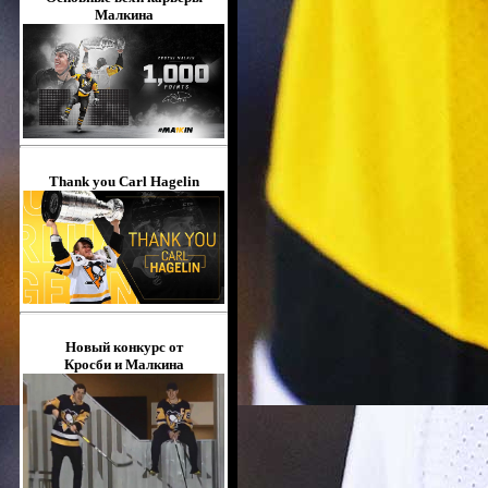
Малкина
Thank you Carl Hagelin
Новый конкурс от
Кросби и Малкина