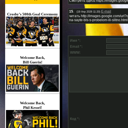
Смотреть здесь https://images.google
15
.
E-mail
(19 Апр 2026 11:20)
Crosby’s 500th Goal Ceremony
читать http://images.google.com/url?q
na-sayte-bls-s-probelom-ili-slitno.html
Имя *:
Email *:
WWW:
Welcome Back,
Bill Guerin!
Welcome Back,
Phil Kessel!
Код *: