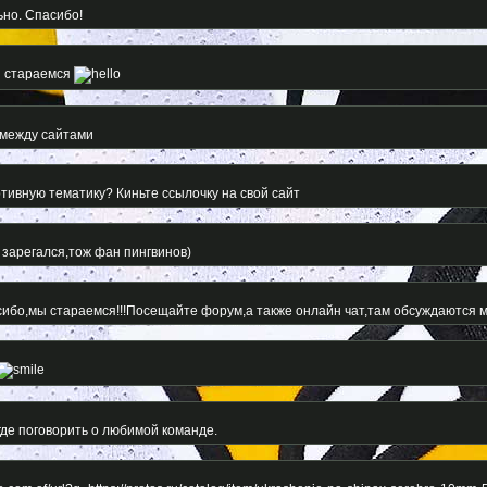
ьно. Спасибо!
ы стараемся
 между сайтами
ртивную тематику? Киньте ссылочку на свой сайт
к зарегался,тож фан пингвинов)
асибо,мы стараемся!!!Посещайте форум,а также онлайн чат,там обсуждаются 
 где поговорить о любимой команде.