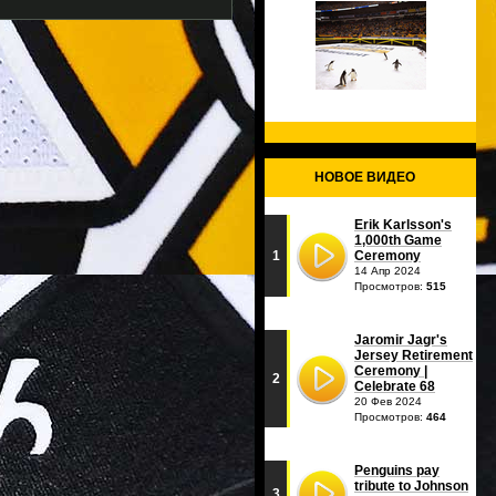
НОВОЕ ВИДЕО
Erik Karlsson's
1,000th Game
1
Ceremony
14 Апр 2024
Просмотров:
515
Jaromir Jagr's
Jersey Retirement
Ceremony |
2
Celebrate 68
20 Фев 2024
Просмотров:
464
Penguins pay
tribute to Johnson
3