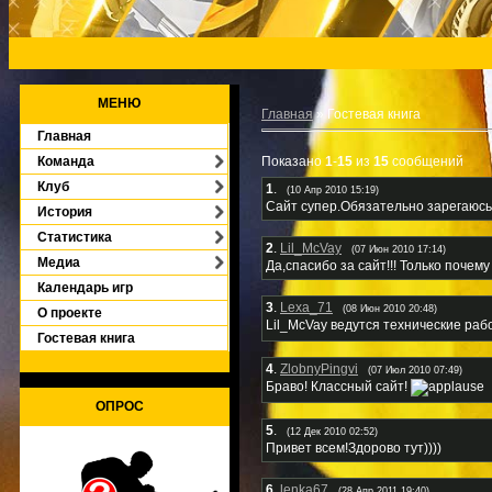
МЕНЮ
Главная
»
Гостевая книга
Главная
Команда
Показано
1
-
15
из
15
сообщений
Клуб
1
.
(10 Апр 2010 15:19)
Сайт супер.Обязательно зарегаюсь
История
Статистика
2
.
Lil_McVay
(07 Июн 2010 17:14)
Медиа
Да,спасибо за сайт!!! Только почем
Календарь игр
3
.
Lexa_71
(08 Июн 2010 20:48)
О проекте
Lil_McVay ведутся технические раб
Гостевая книга
4
.
ZlobnyPingvi
(07 Июл 2010 07:49)
Браво! Классный сайт!
ОПРОС
5
.
(12 Дек 2010 02:52)
Привет всем!Здорово тут))))
6
.
lenka67
(28 Апр 2011 19:40)