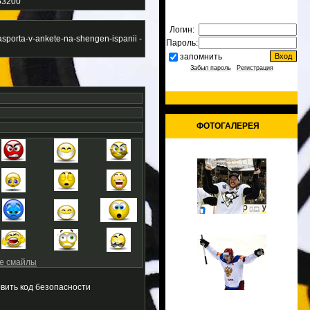
-53200
Логин:
asporta-v-ankete-na-shengen-ispanii -
Пароль:
запомнить
Забыл пароль
|
Регистрация
ФОТОГАЛЕРЕЯ
е смайлы