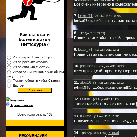
Все очень интересно и содержател
7
.
Lexa_71
(30 Апр 2011 00:40)
lenka67 спасибо, очень приятно, м
8
.
(12 Дек 2011 19:53)
Как вы стали
Привет хоите обменться банерами
болельщиком
Питтсбурга?
9
.
Lexa_71
(17 Дек 2011 02:11)
Приветствую вас, у вас сайт на спо
Из-за игры Лемье и Ягра
Из-за русских игроков
10
.
johnik998
(17 Дек 2011 19:33)
Из-за фильма «Брат 2»
всем привет,сайт просто суппер,то
Играл за Пингвинов в хоккейном
симуляторе
После победы в кубке Стэнли
11
.
alex16-83
(25 Дек 2011 02:12)
Другое
johnik998 , Добро пожаловать!!!Сп
12
.
Dabla
(23 Апр 2012 17:12)
Результат
так вот где обитель всех пингвинов
Архив опросов
Всего голосовало:
405
13
.
Kwinto
(17 Авг 2012 16:57)
Спасибо большое !!!! Теперь будет,
14
.
E-mail
(19 Апр 2026 11:00)
РЕКОМЕНДУЕМ