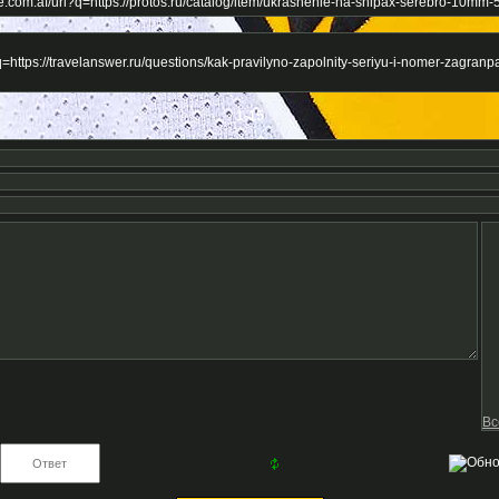
.com.af/url?q=https://protos.ru/catalog/item/ukrashenie-na-shipax-serebro-10mm
=https://travelanswer.ru/questions/kak-pravilyno-zapolnity-seriyu-i-nomer-zagranp
1-15
Вс