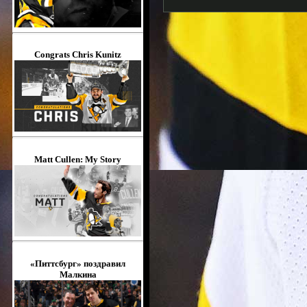
Congrats Chris Kunitz
Matt Cullen: My Story
«Питтсбург» поздравил
Малкина