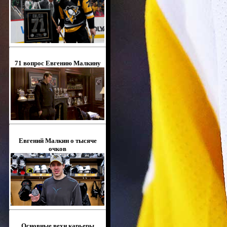
71 вопрос Евгению Малкину
Евгений Малкин о тысяче
очков
Основные вехи карьеры