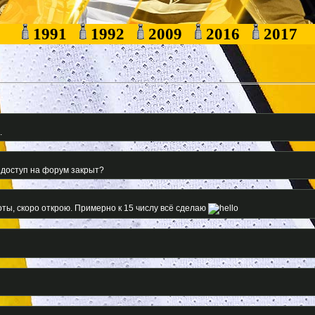
1991
1992
2009
2016
2017
.
у доступ на форум закрыт?
оты, скоро открою. Примерно к 15 числу всё сделаю