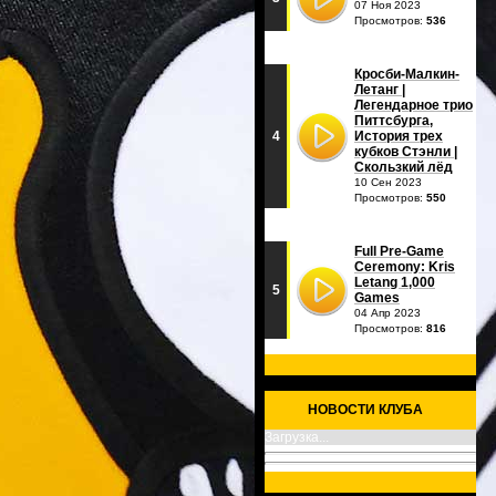
07 Ноя 2023
Просмотров:
536
Кросби-Малкин-
Летанг |
Легендарное трио
Питтсбурга,
4
История трех
кубков Стэнли |
Скользкий лёд
10 Сен 2023
Просмотров:
550
Full Pre-Game
Ceremony: Kris
Letang 1,000
5
Games
04 Апр 2023
Просмотров:
816
НОВОСТИ КЛУБА
Загрузка...