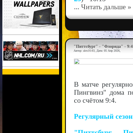
...
Читать дальше »
"Питтсбург" - "Флорида" - 9:4
Автор:
alex16-83
, Дата:
05 Апр 2026
,
В матче регулярн
Пингвинз" дома п
со счётом 9:4.
Регулярный сезо
"Питтсбург П