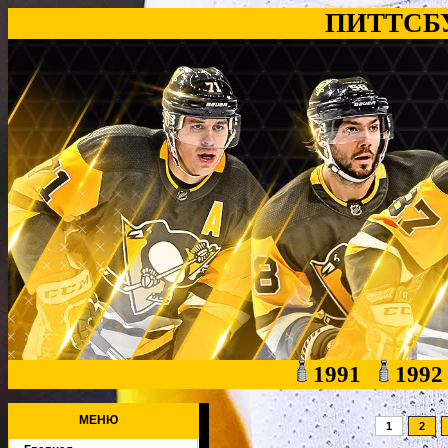
ПИТТСБ
1991
199
МЕНЮ
1
2