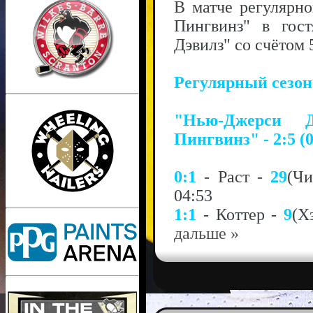
В матче регулярн
Пингвинз" в гос
Дэвилз" со счётом 5
Регулярный сезо
"Нью-Джерси Д
Пингвинз" - 2:5 (0
0:1
- Раст -
29
(Ч
04:53
1:1
- Коттер -
9
(Х
дальше »