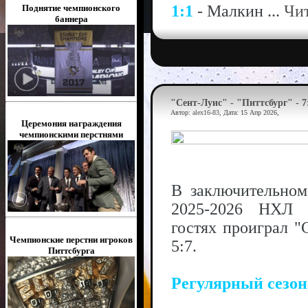
1:1
- Малкин
...
Чит
Поднятие чемпионского
баннера
"Сент-Луис" - "Питтсбург" - 7
Автор:
alex16-83
, Дата:
15 Апр 2026
,
Церемония награждения
чемпионскими перстнями
В заключительном
2025-2026 НХЛ 
гостях проиграл "
Чемпионские перстни игроков
5:7.
Питтсбурга
Регулярный сезо