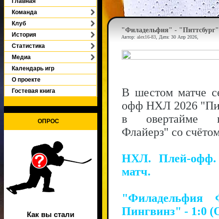
Главная
Команда
Клуб
"Филадельфия" - "Питтсбург" 
История
Автор:
alex16-83
, Дата:
30 Апр 2026
,
Статистика
Медиа
Календарь игр
О проекте
В шестом матче с
Гостевая книга
офф НХЛ 2026 "Пит
в овертайме п
ОПРОС
Флайерз" со счётом
НХЛ. Плей-офф.
матч.
"Филадельфия Ф
Пингвинз" - 1:0 (О
Как вы стали