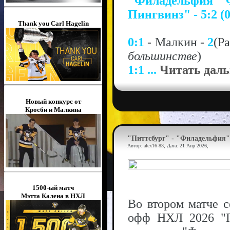
"Филадельфия Ф
Пингвинз" - 5:2 (0
Thank you Carl Hagelin
0:1
- Малкин -
2
(Ра
большинстве
)
1:1
...
Читать даль
Новый конкурс от
Кросби и Малкина
"Питтсбург" - "Филадельфия" 
Автор:
alex16-83
, Дата:
21 Апр 2026
,
1500-ый матч
Мэтта Калена в НХЛ
Во втором матче с
офф НХЛ 2026 "П