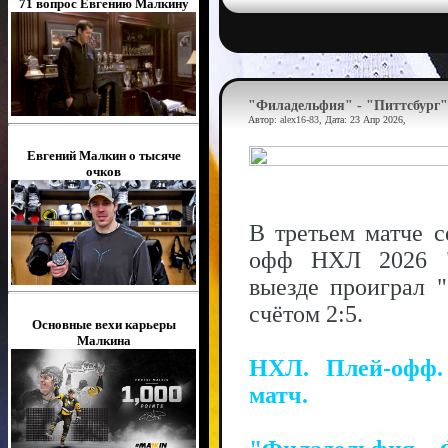
71 вопрос Евгению Малкину
"Филадельфия" - "Питтсбург" 
Автор:
alex16-83
, Дата:
23 Апр 2026
,
Евгений Малкин о тысяче
очков
В третьем матче с
офф НХЛ 2026 "
выезде проиграл 
счётом 2:5.
Основные вехи карьеры
Малкина
НХЛ. Плей-офф.
матч.