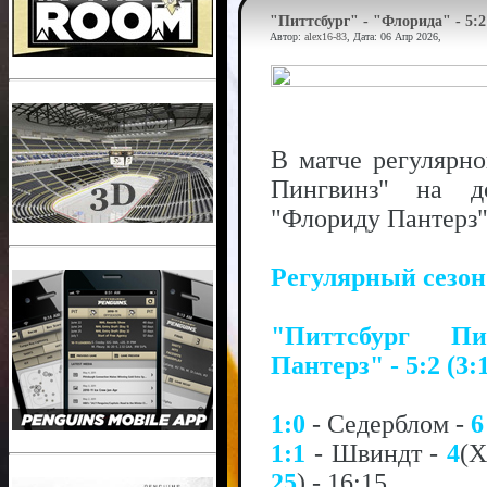
"Питтсбург" - "Флорида" - 5:2
Автор:
alex16-83
, Дата:
06 Апр 2026
,
В матче регулярн
Пингвинз" на д
"Флориду Пантерз" 
Регулярный сезо
"Питтсбург П
Пантерз" - 5:2 (3:1
1:0
- Седерблом -
6
1:1
- Швиндт -
4
(Х
25
) - 16:15