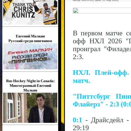
В первом матче с
Евгений Малкин
офф НХЛ 2026 "П
Русский среди пингвинов
проиграл "Филаде
2:3.
НХЛ. Плей-офф.
матч.
Rus Hockey Night in Canada:
Многогранный Евгений
Малкин
"Питтсбург Пин
Флайерз" - 2:3 (0:0
0:1
- Драйсдейл 
29:19