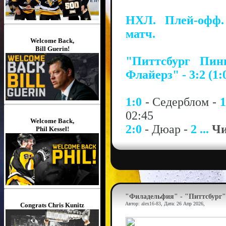
НХЛ. Плей-офф.
матч.
Welcome Back,
Bill Guerin!
"Питтсбург Пин
Флайерз" - 3:2 (1:0
1:0
- Седерблом -
1
02:45
Welcome Back,
2:0
- Дюар -
2
...
Чи
Phil Kessel!
"Филадельфия" - "Питтсбург" 
Автор:
alex16-83
, Дата:
26 Апр 2026
,
Congrats Chris Kunitz