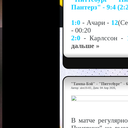
Пантерз" - 9:4 (2:2
1:0
- Ачари -
12
(С
- 00:20
2:0
- Карлссон -
дальше »
"Тампа-Бэй" - "Питтсбург" - 6
Автор:
alex16-83
, Дата:
04 Апр 2026
,
В матче регулярн