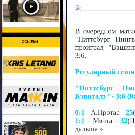
В очередном матч
"Питтсбург Пинг
ССЫЛКИ
проиграл "Вашинг
3:6.
Регулярный сезо
"Питтсбург Пи
Кэпиталз" - 3:6 (0:
0:1
- А.Протас -
25
1:1
- Мэнта -
32
(
дальше »