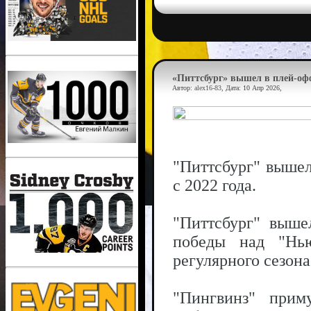
«Питтсбург» вышел в плей-офф
Автор:
alex16-83
, Дата:
10 Апр 2026
,
"Питтсбург" выше
с 2022 года.
"Питтсбург" выш
победы над "Нью
регулярного сезона
"Пингвинз" прим