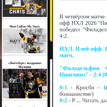
В четвёртом матче 
офф НХЛ 2026 "Пит
Matt Cullen: My Story
победил "Филадел
4:2.
НХЛ. Плей-офф. 
матч.
«Питтсбург» поздравил
Малкина
"Филадельфия Ф
Пингвинз" - 2:4 (0
0:1
- Кросби -
1
большинстве
)
0:2
- Р
...
Читать да