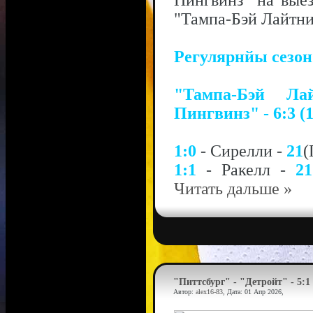
Пингвинз" на вые
"Тампа-Бэй Лайтнин
Регулярнйы сезо
"Тампа-Бэй Ла
Пингвинз" - 6:3 (1
1:0
- Сирелли -
21
(
1:1
- Ракелл -
21
Читать дальше »
"Питтсбург" - "Детройт" - 5:1
Автор:
alex16-83
, Дата:
01 Апр 2026
,