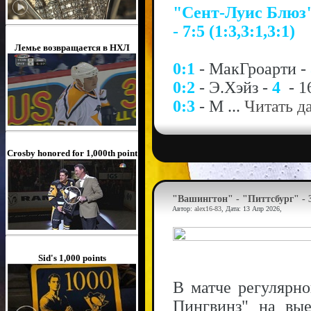
"Сент-Луис Блюз"
- 7:5 (1:3,3:1,3:1)
Лемье возвращается в НХЛ
0:1
- МакГроарти -
0:2
- Э.Хэйз -
4
- 1
0:3
- М
...
Читать д
Crosby honored for 1,000th point
"Вашингтон" - "Питтсбург" - 
Автор:
alex16-83
, Дата:
13 Апр 2026
,
Sid's 1,000 points
В матче регулярн
Пингвинз" на вые