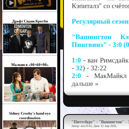
Кэпиталз" со счёто
Регулярный сезо
Драфт Сидни Кросби
"Вашингтон Кэ
Пингвинз" - 3:0 (0
1:0
- ван Римсдайк
Малкин в «90×60×90»
-
32
) - 32:22
2:0
- МакМайк
дальше »
Sidney Crosby's hand-eye
coordination
"Питтсбург" - "Вашингтон" - 
Автор:
alex16-83
, Дата:
12 Апр 2026
,