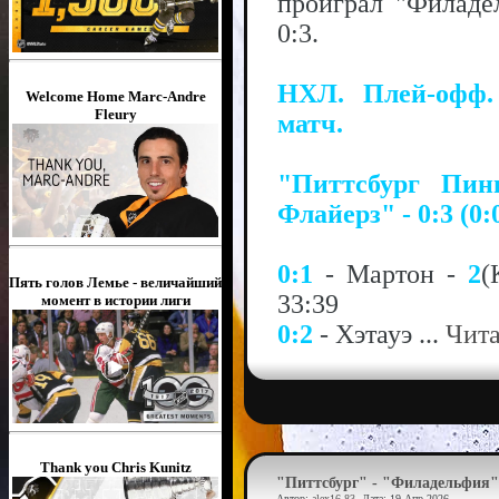
проиграл "Филаде
0:3.
НХЛ. Плей-офф.
Welcome Home Marc-Andre
Fleury
матч.
"Питтсбург Пин
Флайерз" - 0:3 (0:0
0:1
- Мартон -
2
(
Пять голов Лемье - величайший
33:39
момент в истории лиги
0:2
- Хэтауэ
...
Чита
Thank you Chris Kunitz
"Питтсбург" - "Филадельфия" 
Автор:
alex16-83
, Дата:
19 Апр 2026
,