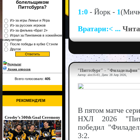
болельщиком
Питтсбурга?
1:0
- Йорк -
1
(Мичк
Из-за игры Лемье и Ягра
Из-за русских игроков
Вратари:<
...
Чита
Из-за фильма «Брат 2»
Играл за Пингвинов в хоккейном
симуляторе
После победы в кубке Стэнли
Другое
Результат
Архив опросов
"Питтсбург" - "Филадельфия" 
Автор:
alex16-83
, Дата:
28 Апр 2026
,
Всего голосовало:
405
РЕКОМЕНДУЕМ
В пятом матче сер
НХЛ 2026 "Питт
Crosby’s 500th Goal Ceremony
победил "Филадел
3:2.