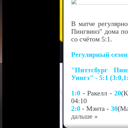
В матче регулярн
Пингвинз" дома по
со счётом 5:1.
Регулярный сезо
"Питтсбург Пин
Уингз" - 5:1 (3:0,1
1:0
- Ракелл -
20
(
04:10
2:0
- Мэнта -
30
(М
дальше »