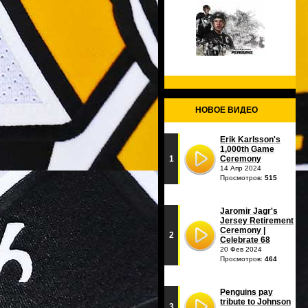
НОВОЕ ВИДЕО
Erik Karlsson's
1,000th Game
1
Ceremony
14 Апр 2024
Просмотров:
515
Jaromir Jagr's
Jersey Retirement
Ceremony |
2
Celebrate 68
20 Фев 2024
Просмотров:
464
Penguins pay
tribute to Johnson
3