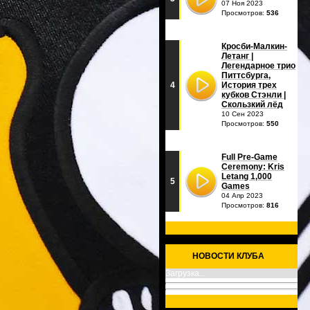
07 Ноя 2023
Просмотров:
536
Кросби-Малкин-
Летанг |
Легендарное трио
Питтсбурга,
4
История трех
кубков Стэнли |
Скользкий лёд
10 Сен 2023
Просмотров:
550
Full Pre-Game
Ceremony: Kris
Letang 1,000
5
Games
04 Апр 2023
Просмотров:
816
НОВОСТИ КЛУБА
Загрузка...