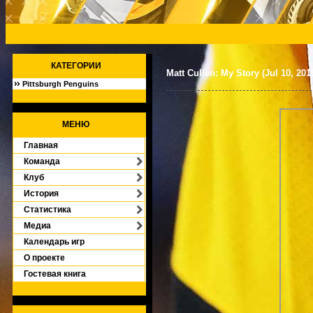
КАТЕГОРИИ
Matt Cullen: My Story (Jul 10, 201
Pittsburgh Penguins
[2632]
МЕНЮ
Главная
Команда
Клуб
История
Статистика
Медиа
Календарь игр
О проекте
Гостевая книга