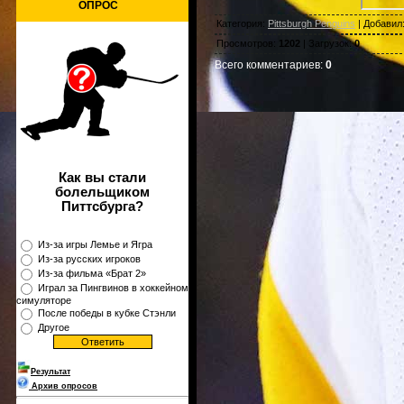
ОПРОС
Категория
:
Pittsburgh Penguins
|
Добавил
Просмотров
:
1202
|
Загрузок
:
0
Всего комментариев
:
0
Как вы стали
болельщиком
Питтсбурга?
Из-за игры Лемье и Ягра
Из-за русских игроков
Из-за фильма «Брат 2»
Играл за Пингвинов в хоккейном
симуляторе
После победы в кубке Стэнли
Другое
Результат
Архив опросов