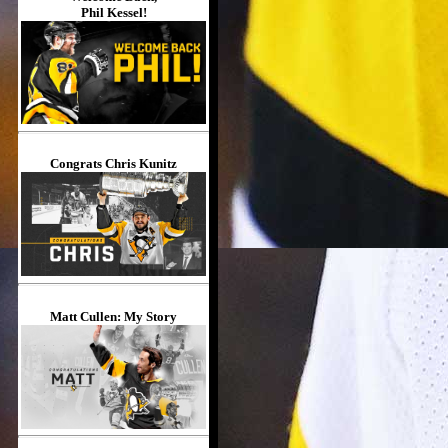
Phil Kessel!
Congrats Chris Kunitz
Matt Cullen: My Story