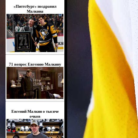
«Питтсбург» поздравил
Малкина
71 вопрос Евгению Малкину
Евгений Малкин о тысяче
очков