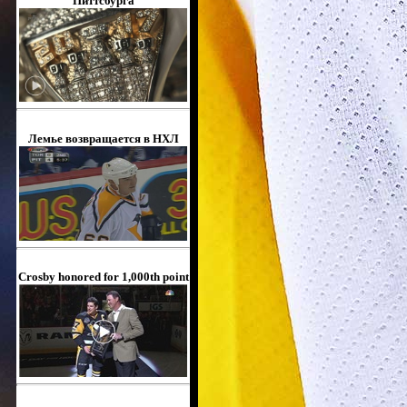
Питтсбурга
Лемье возвращается в НХЛ
Crosby honored for 1,000th point