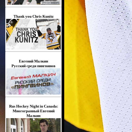
Thank you Chris Kunitz
Евгений Малкин
Русский среди пингвинов
Rus Hockey Night in Canada:
Многогранный Евгений
Малкин