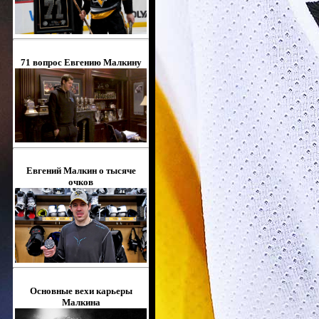
71 вопрос Евгению Малкину
Евгений Малкин о тысяче
очков
Основные вехи карьеры
Малкина