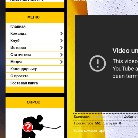
МЕНЮ
Главная
Команда
Клуб
История
Статистика
Медиа
Календарь игр
О проекте
Гостевая книга
ОПРОС
Категория
:
Pittsburgh Penguins
|
Добавил
Просмотров
:
551
|
Загрузок
:
0
Всего комментариев
:
0