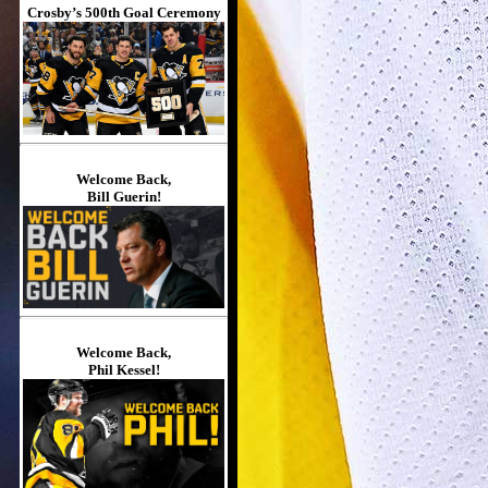
Crosby’s 500th Goal Ceremony
Welcome Back,
Bill Guerin!
Welcome Back,
Phil Kessel!