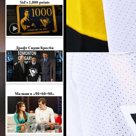
Sid's 1,000 points
Драфт Сидни Кросби
Малкин в «90×60×90»