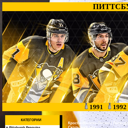
ПИТТСБ
1991
199
КАТЕГОРИИ
Кросби-Малкин-Летанг | Легенда
Скользкий лёд
Pittsburgh Penguins
[2632]