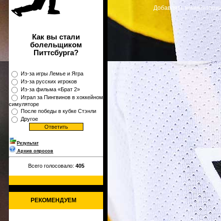
Добавлять комментарии
Как вы стали
болельщиком
Питтсбурга?
Из-за игры Лемье и Ягра
Из-за русских игроков
Из-за фильма «Брат 2»
Играл за Пингвинов в хоккейном
симуляторе
После победы в кубке Стэнли
Другое
Результат
Архив опросов
Всего голосовало:
405
РЕКОМЕНДУЕМ